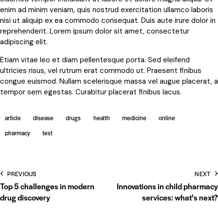
enim ad minim veniam, quis nostrud exercitation ullamco laboris
nisi ut aliquip ex ea commodo consequat. Duis aute irure dolor in
reprehenderit. Lorem ipsum dolor sit amet, consectetur
adipiscing elit.
Etiam vitae leo et diam pellentesque porta. Sed eleifend
ultricies risus, vel rutrum erat commodo ut. Praesent finibus
congue euismod. Nullam scelerisque massa vel augue placerat, a
tempor sem egestas. Curabitur placerat finibus lacus.
article
disease
drugs
health
medicine
online
pharmacy
test
PREVIOUS
NEXT
Top 5 challenges in modern
Innovations in child pharmacy
drug discovery
services: what’s next?